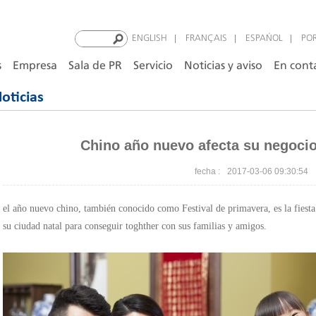
|
|
|
ENGLISH
FRANÇAIS
ESPAÑOL
PO
s
Empresa
Sala de PR
Servicio
Noticias y aviso
En cont
oticias
Chino año nuevo afecta su negocio
2017-03-06 09:30:54
fecha :
el año nuevo chino, también conocido como Festival de primavera, es la fiesta
su ciudad natal para conseguir toghther con sus familias y amigos.