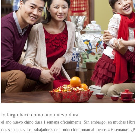
lo largo hace chino año nuevo dura
el año nuevo chino dura 1 semana oficialmente. Sin embargo, en muchas fábric
dos semanas y los trabajadores de producción toman al menos 4-6 semanas. ¿P