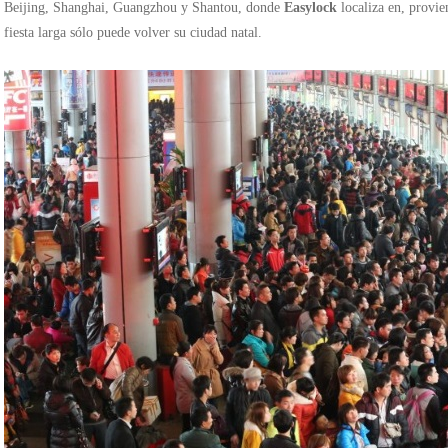
Beijing, Shanghai, Guangzhou y Shantou, donde
Easylock
localiza en, provi
fiesta larga sólo puede volver su ciudad natal.