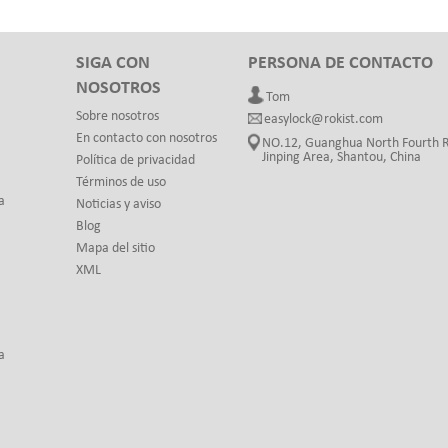
SIGA CON
PERSONA DE CONTACTO
NOSOTROS
Tom
Sobre nosotros
easylock@rokist.com
En contacto con nosotros
NO.12, Guanghua North Fourth 
Jinping Area, Shantou, China
Política de privacidad
Términos de uso
a
Noticias y aviso
Blog
Mapa del sitio
XML
a