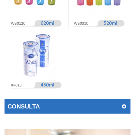
620ml
520ml
WB0120
WB0310
450ml
RP013
CONSULTA