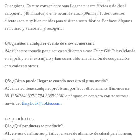
Guangdong. Es muy conveniente para llegar a nuestra fábrica o desde el
aeropuerto (40 minutos) o el ferrocarril station(30mins). Todos nuestros
clientes son muy bienvenidos para visitar nuestra fábrica. Por favor díganos
su horario y vamos a ir y recogerlo.
Q4: ¿asistes a cualquier evento de show comercial?
A4:
sí, hemos tomado parte activa en diferentes casa Fair y Gift Fair celebrada
en el país y en el extranjero y han construido una relación de cooperación
con varias empresas.
Q5: ¿Cómo puedo llegar te cuando necesito alguna ayuda?
A5:
si usted tiene cualquier problema, por favor directamente llámenos en
86-13542841837(0754-83959038) o póngase en contacto con nosotros a
través de:
EasyLock@rokist.com
.
de productos
Q1: ¿Qué productos se producir?
A1:
envase de alimento plástico, envase de alimento de cristal para hornear,