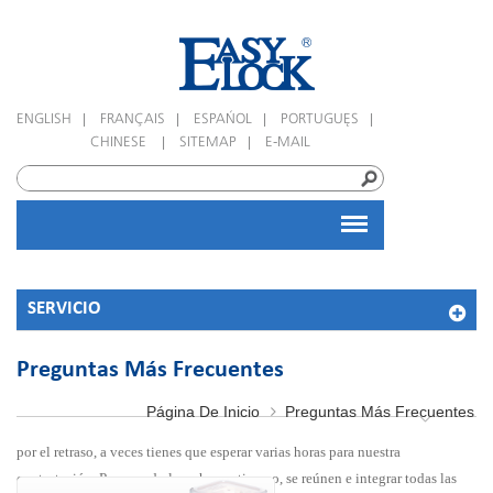
|
|
|
|
ENGLISH
FRANÇAIS
ESPAÑOL
PORTUGUÊS
|
|
CHINESE
SITEMAP
E-MAIL
SERVICIO
Preguntas Más Frecuentes
Página De Inicio
Preguntas Más Frecuentes
por el retraso, a veces tienes que esperar varias horas para nuestra
contestación. Para ayudarle a ahorrar tiempo, se reúnen e integrar todas las