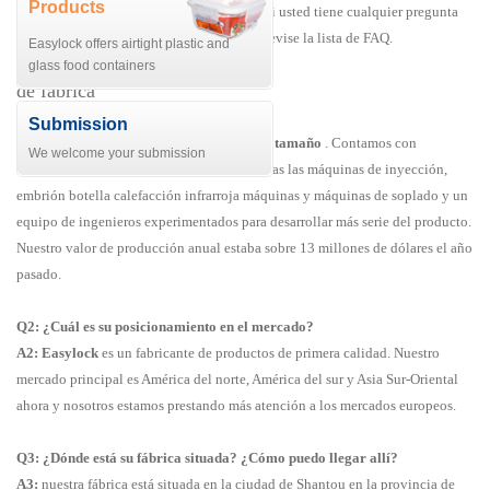
Products
preguntas frecuentes de nuestros clientes. Si usted tiene cualquier pregunta
sobre nuestro producto, por favor primero revise la lista de FAQ.
Easylock offers airtight plastic and
glass food containers
de fábrica
Q1: ¿Cuál es el tamaño de su fábrica?
Submission
A1: nuestra fábrica tiene sobre 6000㎡ de tamaño
. Contamos con
We welcome your submission
fabricación de más de 20 máquinas, incluidas las máquinas de inyección,
embrión botella calefacción infrarroja máquinas y máquinas de soplado y un
equipo de ingenieros experimentados para desarrollar más serie del producto.
Nuestro valor de producción anual estaba sobre 13 millones de dólares el año
pasado.
Q2: ¿Cuál es su posicionamiento en el mercado?
A2: Easylock
es un fabricante de productos de primera calidad. Nuestro
mercado principal es América del norte, América del sur y Asia Sur-Oriental
ahora y nosotros estamos prestando más atención a los mercados europeos.
Q3: ¿Dónde está su fábrica situada? ¿Cómo puedo llegar allí?
A3:
nuestra fábrica está situada en la ciudad de Shantou en la provincia de