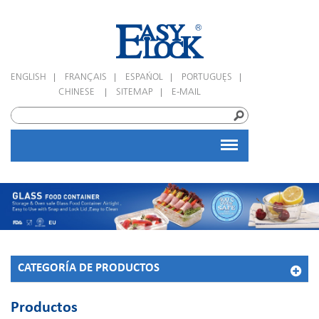
|
|
|
|
ENGLISH
FRANÇAIS
ESPAÑOL
PORTUGUÊS
|
|
CHINESE
SITEMAP
E-MAIL
CATEGORÍA DE PRODUCTOS
Productos